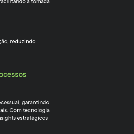
facilitando a tomada
ção, reduzindo
ocessos
cessual, garantindo
iais. Com tecnologia
nsights estratégicos