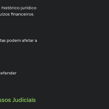
histórico jurídico
uízos financeiros.
stas podem afetar a
.
defender
sos Judiciais