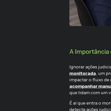
A Importância
Ignorar ações judic
monitorada
, um p
impactar o fluxo de 
acompanhar manua
que lidam com um vo
É aí que entra o mo
detecte ações judici