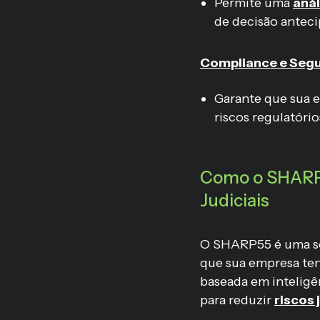
Permite uma
anál
de decisão anteci
Compliance e Segu
Garante que sua 
riscos regulatório
Como o SHARP5
Judiciais
O SHARP55 é uma so
que sua empresa ten
baseada em inteligên
para reduzir
riscos 