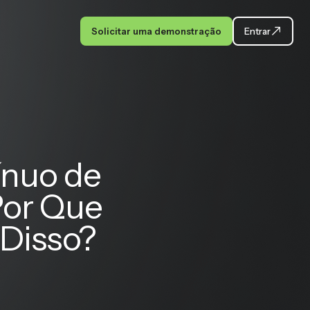
Solicitar uma demonstração
Entrar
ínuo de
Por Que
 Disso?